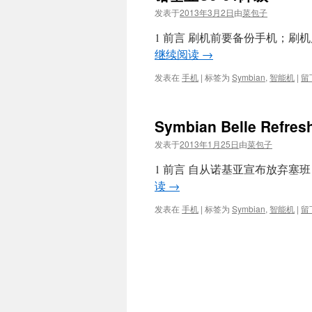
发表于
2013年3月2日
由
菜包子
1 前言 刷机前要备份手机；刷
继续阅读
→
发表在
手机
|
标签为
Symbian
,
智能机
|
留
Symbian Belle Refre
发表于
2013年1月25日
由
菜包子
1 前言 自从诺基亚宣布放弃塞班
读
→
发表在
手机
|
标签为
Symbian
,
智能机
|
留