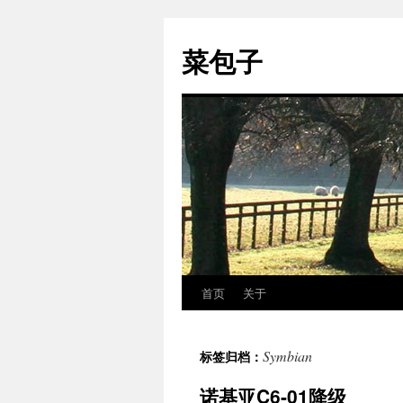
跳
至
菜包子
正
文
首页
关于
Symbian
标签归档：
诺基亚C6-01降级