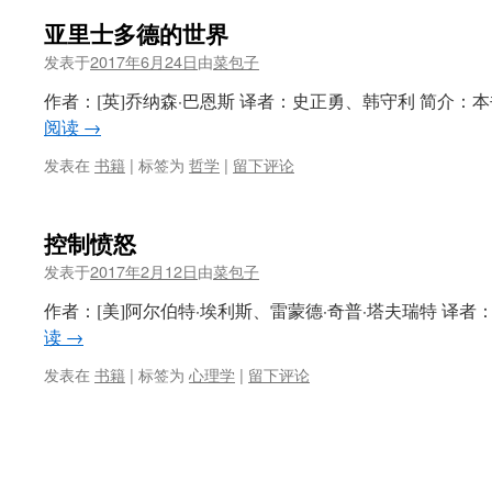
亚里士多德的世界
发表于
2017年6月24日
由
菜包子
作者：[英]乔纳森·巴恩斯 译者：史正勇、韩守利 简介：
阅读
→
发表在
书籍
|
标签为
哲学
|
留下评论
控制愤怒
发表于
2017年2月12日
由
菜包子
作者：[美]阿尔伯特·埃利斯、雷蒙德·奇普·塔夫瑞特 译者
读
→
发表在
书籍
|
标签为
心理学
|
留下评论