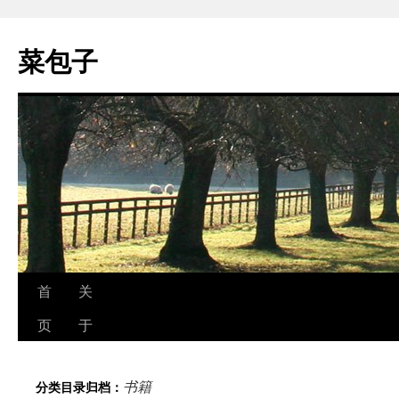
跳
至
菜包子
正
文
首
关
页
于
书籍
分类目录归档：