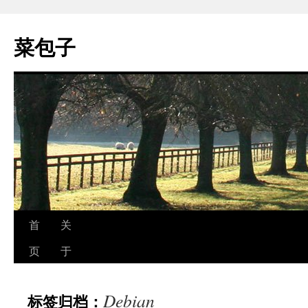
跳
至
菜包子
正
文
首
关
页
于
Debian
标签归档：