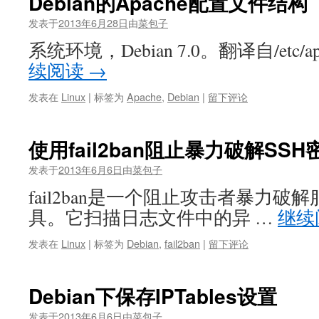
Debian的Apache配置文件结构
发表于
2013年6月28日
由
菜包子
系统环境，Debian 7.0。翻译自/etc/apac
续阅读
→
发表在
Linux
|
标签为
Apache
,
Debian
|
留下评论
使用fail2ban阻止暴力破解SSH
发表于
2013年6月6日
由
菜包子
fail2ban是一个阻止攻击者暴力
具。它扫描日志文件中的异 …
继续
发表在
Linux
|
标签为
Debian
,
fail2ban
|
留下评论
Debian下保存IPTables设置
发表于
2013年6月6日
由
菜包子