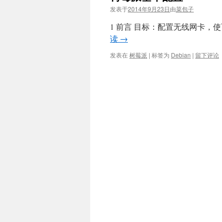
发表于
2014年9月23日
由
菜包子
1 前言 目标：配置无线网卡，使
读
→
发表在
树莓派
|
标签为
Debian
|
留下评论