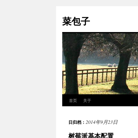
跳
至
菜包子
正
文
首页
关于
2014年9月23日
日归档：
树莓派基本配置