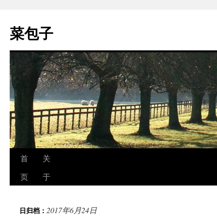
跳
至
菜包子
正
文
首
关
页
于
2017年6月24日
日归档：