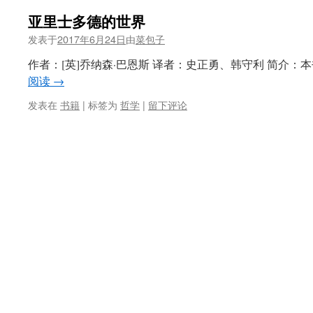
亚里士多德的世界
发表于
2017年6月24日
由
菜包子
作者：[英]乔纳森·巴恩斯 译者：史正勇、韩守利 简介：
阅读
→
发表在
书籍
|
标签为
哲学
|
留下评论