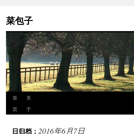
跳
至
菜包子
正
文
首
关
页
于
2016年6月7日
日归档：