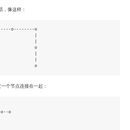
话，像这样：
----o--------o

             |

             |

             o

             |

             |

              o
过一个节点连接在一起：
o--o
