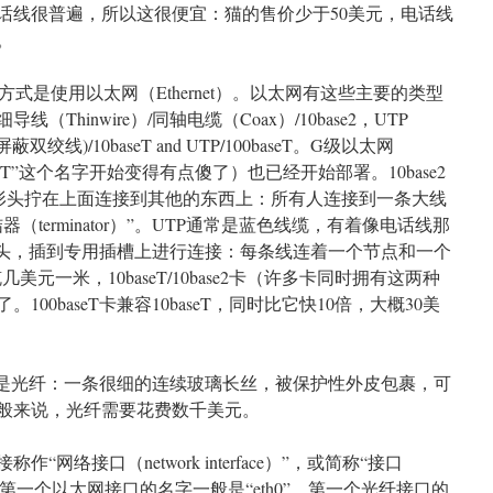
话线很普遍，所以这很便宜：猫的售价少于50美元，电话线
。
式是使用以太网（Ethernet）。以太网有这些主要的类型
Thinwire）/同轴电缆（Coax）/10base2，UTP
ir，未屏蔽双绞线)/10baseT and UTP/100baseT。G级以太网
“1000baseT”这个名字开始变得有点傻了）也已经开始部署。10base2
形头拧在上面连接到其他的东西上：所有人连接到一条大线
（terminator）”。UTP通常是蓝色线缆，有着像电话线那
接头，插到专用插槽上进行连接：每条线连着一个节点和一个
几美元一米，10baseT/10base2卡（许多卡同时拥有这两种
00baseT卡兼容10baseT，同时比它快10倍，大概30美
端是光纤：一条很细的连续玻璃长丝，被保护性外皮包裹，可
般来说，光纤需要花费数千美元。
网络接口（network interface）”，或简称“接口
nux中，第一个以太网接口的名字一般是“eth0”，第一个光纤接口的