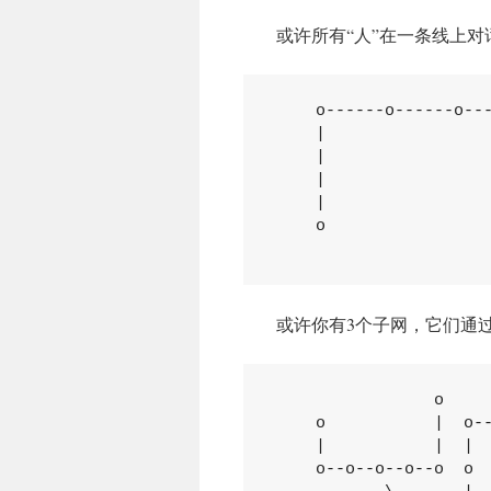
或许所有“人”在一条线上对
    o------o------o---
    |                 
    |                 
    |                 
    |                 
    o                 
                     
或许你有3个子网，它们通
                o

    o           |  o--
    |           |  |

    o--o--o--o--o  o
