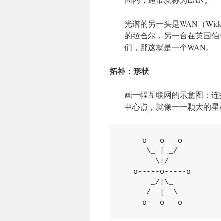
光谱的另一头是WAN（Wide
的拉合尔，另一台在英国伯
们，那这就是一个WAN。
拓补：形状
画一幅互联网的示意图：连
中心点，就像一一颗大的星星
    o   o   o

     \_ | _/

       \|/

  o-----o-----o

      _/|\_

     /  |  \

    o   o   o