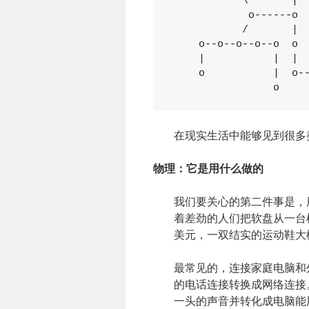
           \       |

            o------o

           /       |

    o--o--o--o--o  o

    |           |  |

    o           |  o--
                o
在现实生活中能够见到很多
物理：它是用什么做的
我们要关心的第二件事是，用什
着差劲的人们把软盘从一台
美元，一双结实的运动鞋大
最常见的，连接家庭电脑和
的电话连接转换成网络连接
一头的声音并转化成电脑能