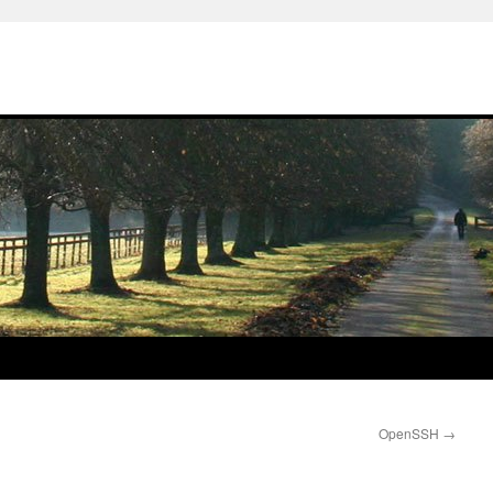
OpenSSH
→