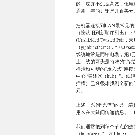
的，这并不怎么高效，但电
通常一年的开销是几百美元
把机器连接到LAN最常见的方
（按从旧到新顺序列出）：细导线（
(Unshielded Twisted Pa
（gigabit ethernet，
线缆通常是同轴电缆，把T
上，线的两头是特殊的“终结器
样清晰可辨的“压入式”连
中心“集线器（hub）”。线缆
插槽）已经很难找到全新的了。1
元。
上述一系列“光谱”的另一
用来在大陆间传递信息。一
我们通常把到每个节点的连接称作“
（interface）”。在Li