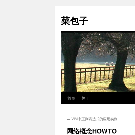
跳
至
菜包子
正
文
首页
关于
←
VIM中正则表达式的应用实例
网络概念HOWTO