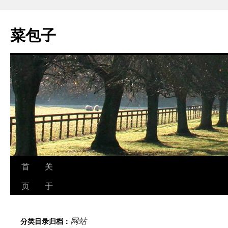
跳
至
菜包子
正
文
首
关
页
于
网站
分类目录归档：