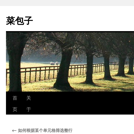
跳
至
菜包子
正
文
首
关
页
于
←
如何根据某个单元格筛选整行