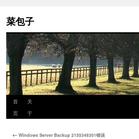
跳
至
菜包子
正
文
首
关
页
于
←
Windows Server Backup 2155348301错误