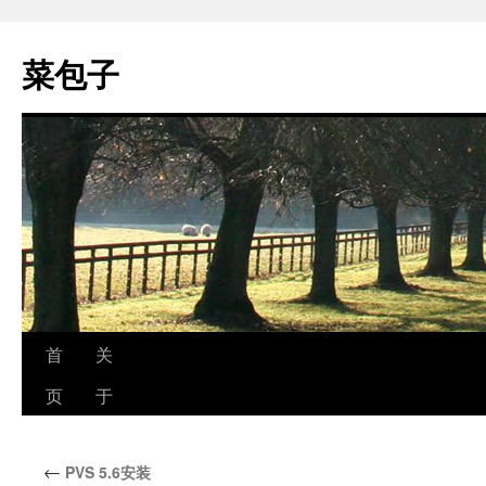
跳
至
菜包子
正
文
首
关
页
于
←
PVS 5.6安装