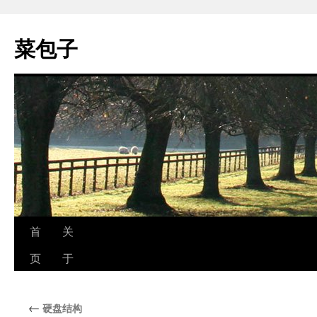
跳
至
菜包子
正
文
首
关
页
于
←
硬盘结构