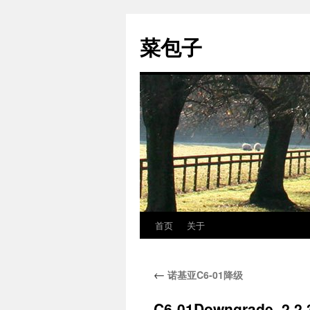
跳
至
菜包子
正
文
首页
关于
←
诺基亚C6-01降级
C6-01Downgrade_2.2.