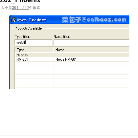
寸大小是
391 × 242
个像素